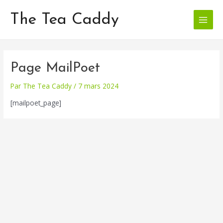
Aller
Main
au
The Tea Caddy
Menu
contenu
Page MailPoet
Par
The Tea Caddy
/
7 mars 2024
[mailpoet_page]