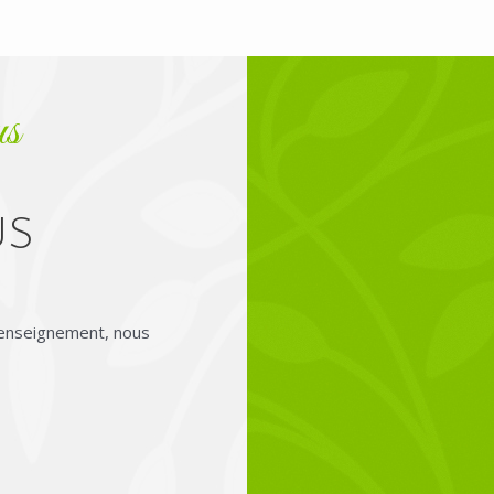
us
US
renseignement, nous