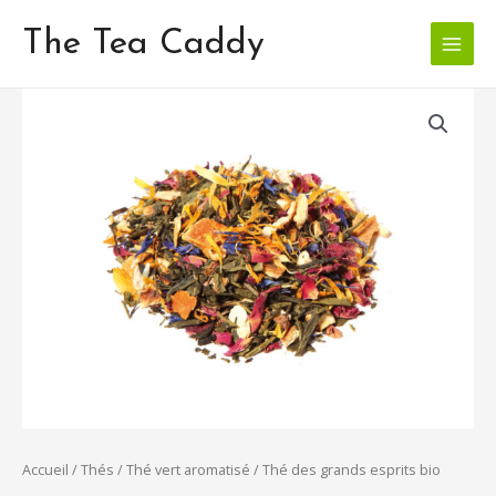
Aller
Main
au
The Tea Caddy
Menu
contenu
quantité
de
Thé
des
grands
esprits
bio
Accueil
/
Thés
/
Thé vert aromatisé
/ Thé des grands esprits bio