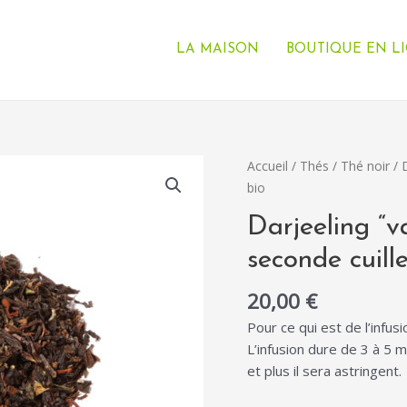
LA MAISON
BOUTIQUE EN L
quantité
Accueil
/
Thés
/
Thé noir
/ 
de
bio
Darjeeling
Darjeeling “
"vallée
de
seconde cuille
printemps"
20,00
€
FTGFOP
seconde
Pour ce qui est de l’infus
cuillette
L’infusion dure de 3 à 5 m
bio
et plus il sera astringent.