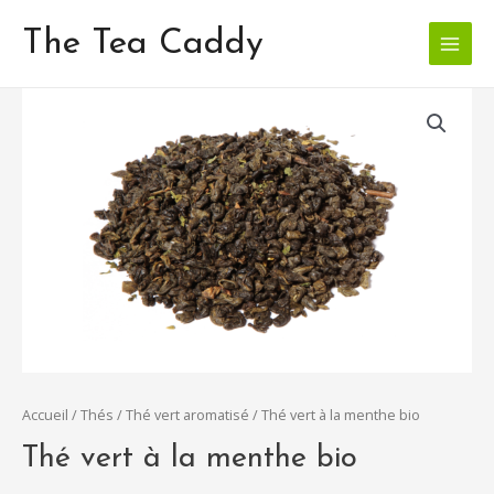
Aller
Main
au
The Tea Caddy
Menu
contenu
quantité
de
Thé
vert
à
la
menthe
bio
Accueil
/
Thés
/
Thé vert aromatisé
/ Thé vert à la menthe bio
Thé vert à la menthe bio