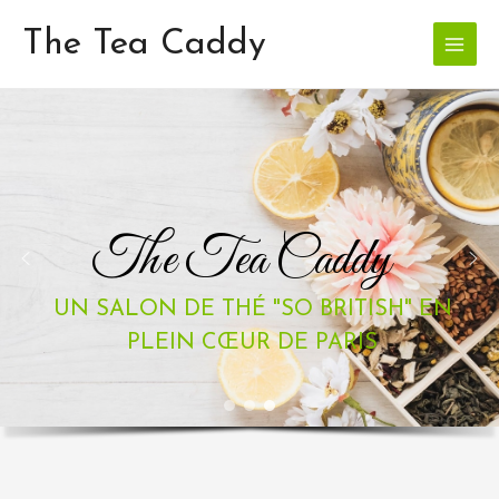
Skip
Main
to
The Tea Caddy
Menu
content
The Tea Caddy
UN SALON DE THÉ "SO BRITISH" EN
PLEIN CŒUR DE PARIS